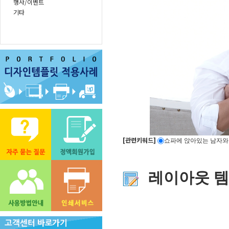
행사/이벤트
기타
[관련키워드]
쇼파에 앉아있는 남자와
.....
.....
.....
레이아웃 
.....
.....
.....
.....