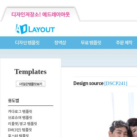
디자인 템플릿
정액샵
무료 템플릿
주문 제작
Templates
Design source
[DSCP241]
용도별
카다로그 템플릿
브로슈어 템플릿
리플렛/광고 템플릿
DM(3단) 템플릿
포스터 템플릿