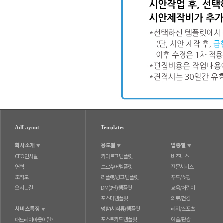
AdLayout
Templates
회사소개
용도별
업종별
▼
▼
▼
CEO인사말
카다로그 템플릿
비즈니스
연혁
브로슈어 템플릿
전문서비스
조직도
리플렛/광고 템플릿
푸드/쇼핑
오시는길
DM(3단) 템플릿
교육/어린이
포스터 템플릿
의료/건강
서비스특징
명함(서식류) 템플릿
레저/스포츠
▼
포스트카드 템플릿
예술/관광
애드레이아웃이란?