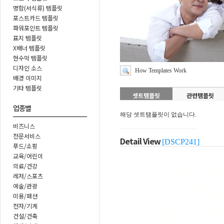
명함(서식류) 템플릿
포스트카드 템플릿
파워포인트 템플릿
표지 템플릿
X배너 템플릿
현수막 템플릿
디자인 소스
How Templates Work
배경 이미지
기타 템플릿
셋트탬플릿
관련탬플릿
업종별
해당 셋트탬플릿이 없습니다.
비즈니스
전문서비스
Detail View
[DSCP241]
푸드/쇼핑
교육/어린이
의료/건강
레저/스포츠
예술/관광
미용/패션
전자/기계
건설/건축