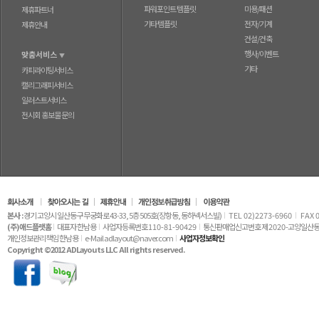
파워포인트 템플릿
미용/패션
제휴파트너
기타 템플릿
전자/기계
제휴안내
건설/건축
행사/이벤트
맞춤서비스
▼
기타
카피라이팅서비스
캘리그래피서비스
일러스트서비스
전시회 홍보물 문의
본사 :
경기 고양시 일산동구 무궁화로 43-33, 5층 505호(장항동, 동하넥서스빌)
TEL 02)2273-6960
FAX 
(주)애드플랫홈
대표자 한남용
사업자등록번호
110-81-90429
통신판매업신고번호 제
2020
-고양일산동
개인정보관리책임 한남용
e-Mail adlayout@naver.com
사업자정보확인
Copyright ©2012 ADLayouts LLC All rights reserved.