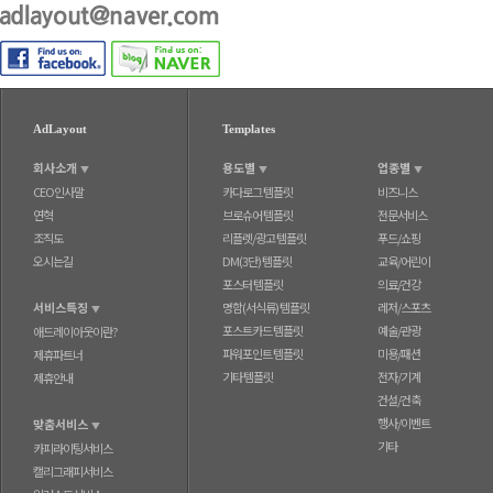
AdLayout
Templates
회사소개
용도별
업종별
▼
▼
▼
CEO인사말
카다로그 템플릿
비즈니스
연혁
브로슈어 템플릿
전문서비스
조직도
리플렛/광고 템플릿
푸드/쇼핑
오시는길
DM(3단) 템플릿
교육/어린이
포스터 템플릿
의료/건강
서비스특징
명함(서식류) 템플릿
레저/스포츠
▼
포스트카드 템플릿
예술/관광
애드레이아웃이란?
파워포인트 템플릿
미용/패션
제휴파트너
기타 템플릿
전자/기계
제휴안내
건설/건축
행사/이벤트
맞춤서비스
▼
기타
카피라이팅서비스
캘리그래피서비스