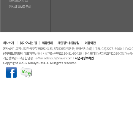
일러스트서비스
전시회 홍보물 문의
본사 :
경기 고양시 일산동구 무궁화로 43-33, 5층 505호(장항동, 동하넥서스빌)
TEL 02)2273-6960
FAX 
(주)애드플랫홈
대표자 한남용
사업자등록번호
110-81-90429
통신판매업신고번호 제
2020
-고양일산동
개인정보관리책임 한남용
e-Mail adlayout@naver.com
사업자정보확인
Copyright ©2012 ADLayouts LLC All rights reserved.